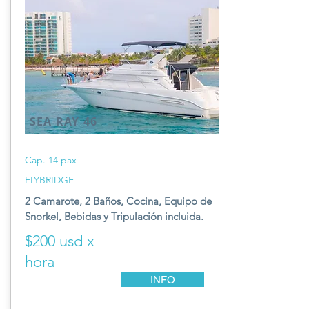
SEA RAY 46
Cap. 14 pax
FLYBRIDGE
2 Camarote, 2 Baños,
Cocina, E
quipo de
S
norkel,
Be
bidas y T
ripulación incluida.
$200 usd x
hora
INFO