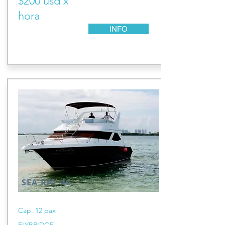
$200 usd x
hora
INFO
SEA RAY 46
Cap. 12 pax