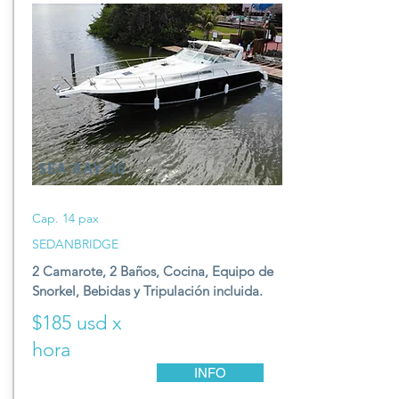
SEA RAY 46
Cap. 14 pax
SEDANBRIDGE
2 Camarote, 2 Baños,
Cocina, E
quipo de
S
norkel,
Be
bidas y T
ripulación incluida.
$185 usd x
hora
INFO