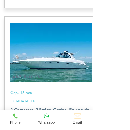
SEA RAY 46
Cap. 16 pax
SUNDANCER
2 Camarote, 2 Baños,
Cocina, E
quipo de
S
norkel,
Be
bidas y T
ripulación incluida.
Phone
Whatsapp
Email
$200 usd x