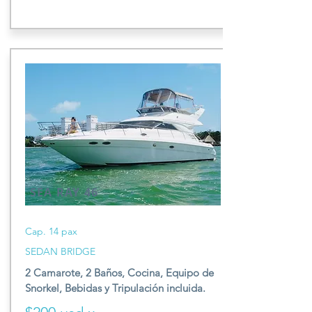
SEA RAY 46
Cap. 14 pax
SEDAN BRIDGE
2 Camarote, 2 Baños,
Cocina, E
quipo de
S
norkel,
Be
bidas y T
ripulación incluida.