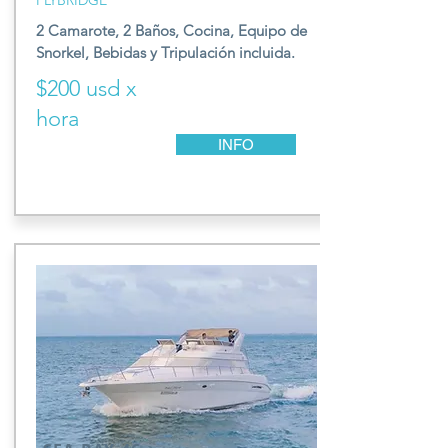
FLYBRIDGE
2 Camarote, 2 Baños,
Cocina, E
quipo de
S
norkel,
Be
bidas y T
ripulación incluida.
$200 usd x
hora
INFO