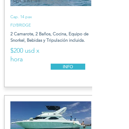
SEA RAY 46
Cap. 14 pax
FLYBRIDGE
2 Camarote, 2 Baños,
Cocina, E
quipo de
S
norkel,
Be
bidas y T
ripulación incluida.
$200 usd x
hora
INFO