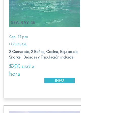
SEA RAY 46
Cap. 14 pax
FLYBRIDGE
2 Camarote, 2 Baños,
Cocina, E
quipo de
S
norkel,
Be
bidas y T
ripulación incluida.
$200 usd x
hora
INFO