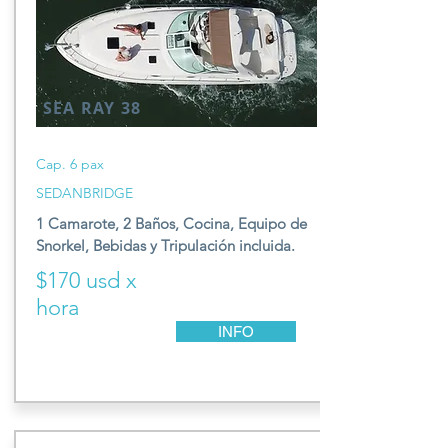
SEA RAY 38
Cap. 6 pax
SEDANBRIDGE
1 Camarote, 2 Baños,
Cocina, E
quipo de
S
norkel,
Be
bidas y T
ripulación incluida.
$170 usd x
hora
INFO