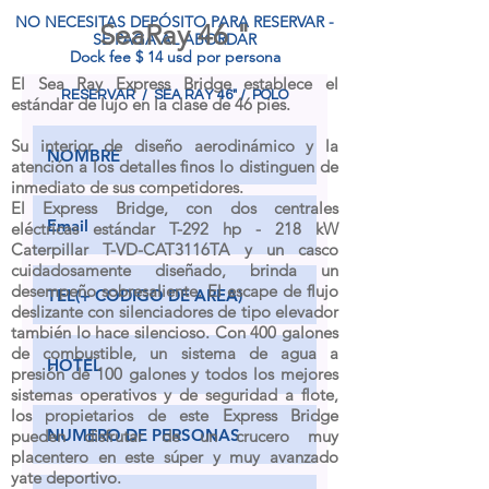
NO NECESITAS DEPÓSITO PARA RESERVAR -
SeaRay 46 "
SE PAGA AL ABORDAR
Dock fee $ 14 usd por persona
El Sea Ray Express Bridge establece el
RESERVAR / SEA RAY 46" / POLO
estándar de lujo en la clase de 46 pies.
Su interior de diseño aerodinámico y la
atención a los detalles finos lo distinguen de
inmediato de sus competidores.
El Express Bridge, con dos centrales
eléctricas estándar T-292 hp - 218 kW
Caterpillar T-VD-CAT3116TA y un casco
cuidadosamente diseñado, brinda un
desempeño sobresaliente. El escape de flujo
deslizante con silenciadores de tipo elevador
también lo hace silencioso. Con 400 galones
de combustible, un sistema de agua a
presión de 100 galones y todos los mejores
sistemas operativos y de seguridad a flote,
los propietarios de este Express Bridge
pueden disfrutar de un crucero muy
placentero en este súper y muy avanzado
yate deportivo.