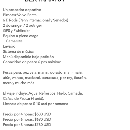
Un pescador deportivo
Bimotor Volvo Penta
6 F. Rods (Penn Internacional y Senador)
2 downriger / 2 outriger
GPS y Fishfinder
Equipo a plena carga
1 Camarote
Lavabo
Sistema de música
Menú disponible bajo petición
Capacidad de pesca 6 pax máximo
Pesca para: pez vela, marlin, dorado, mahi-mahi,
atún, wahoo, mackarel, barracuda, pez rey, tiburón,
mero y mucho más
E
l viaje incluye: Agua, Refrescos, Hielo, Carnada,
Cañas de Pescar (4 unid).
Licencia de pesca $ 10 usd por persona
Precio por 4 horas: $530 USD
Precio por 6 horas: $690 USD
Precio por 8 horas: $780 USD