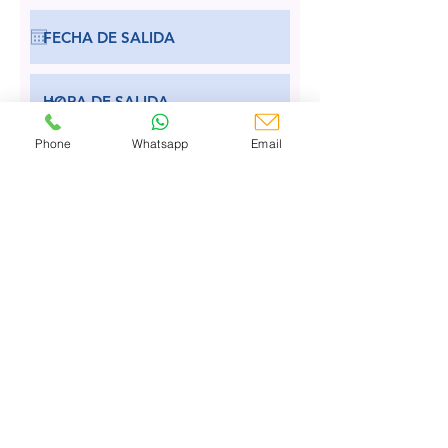
Phone
Whatsapp
Email
Añadir amenidades
Foto y video incluidos drone y
fotos $250 USD
Tabla de carnes frias(pavo,
salami y mas) para 6
personas$65 USD
Guacamole para 4 personas $47
USD
Ceviche de camaron para 6
personas $76 USD
Nuggets de pollo para 4
personas $29 USD
Bandeja de club sandwich $35
USD
Charola de frutas de temporada
para 6 personas $41 USD